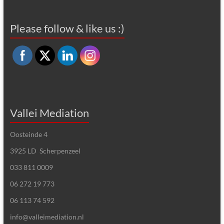
Please follow & like us :)
Vallei Mediation
Oosteinde 4
3925 LD Scherpenzeel
033 811 0009
06 272 19 773
06 113 74 592
info@valleimediation.nl