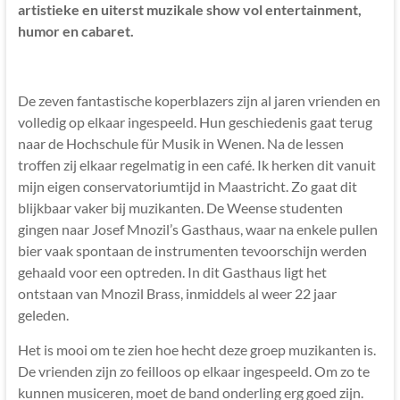
Mediation
artistieke en uiterst muzikale show vol entertainment,
humor en cabaret.
Een
kleine,
enthousiaste
De zeven fantastische koperblazers zijn al jaren vrienden en
en
volledig op elkaar ingespeeld. Hun geschiedenis gaat terug
flexibele
naar de Hochschule für Musik in Wenen. Na de lessen
praktijk
troffen zij elkaar regelmatig in een café. Ik herken dit vanuit
in
mijn eigen conservatoriumtijd in Maastricht. Zo gaat dit
het
blijkbaar vaker bij muzikanten. De Weense studenten
hart
gingen naar Josef Mnozil’s Gasthaus, waar na enkele pullen
van
bier vaak spontaan de instrumenten tevoorschijn werden
Nederland,
gehaald voor een optreden. In dit Gasthaus ligt het
gespecialiseerd
ontstaan van Mnozil Brass, inmiddels al weer 22 jaar
in
geleden.
complete
echtscheidingen
Het is mooi om te zien hoe hecht deze groep muzikanten is.
–
De vrienden zijn zo feilloos op elkaar ingespeeld. Om zo te
extra
kunnen musiceren, moet de band onderling erg goed zijn.