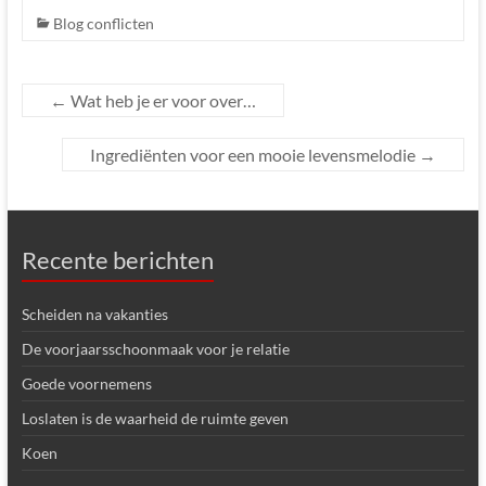
Blog conflicten
←
Wat heb je er voor over…
Ingrediënten voor een mooie levensmelodie
→
Recente berichten
Scheiden na vakanties
De voorjaarsschoonmaak voor je relatie
Goede voornemens
Loslaten is de waarheid de ruimte geven
Koen