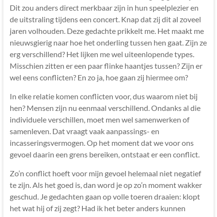
zorg
Dit zou anders direct merkbaar zijn in hun speelplezier en
voor
de uitstraling tijdens een concert. Knap dat zij dit al zoveel
kinderen
jaren volhouden. Deze gedachte prikkelt me. Het maakt me
nieuwsgierig naar hoe het onderling tussen hen gaat. Zijn ze
erg verschillend? Het lijken me wel uiteenlopende types.
Misschien zitten er een paar flinke haantjes tussen? Zijn er
wel eens conflicten? En zo ja, hoe gaan zij hiermee om?
In elke relatie komen conflicten voor, dus waarom niet bij
hen? Mensen zijn nu eenmaal verschillend. Ondanks al die
individuele verschillen, moet men wel samenwerken of
samenleven. Dat vraagt vaak aanpassings- en
incasseringsvermogen. Op het moment dat we voor ons
gevoel daarin een grens bereiken, ontstaat er een conflict.
Zo’n conflict hoeft voor mijn gevoel helemaal niet negatief
te zijn. Als het goed is, dan word je op zo’n moment wakker
geschud. Je gedachten gaan op volle toeren draaien: klopt
het wat hij of zij zegt? Had ik het beter anders kunnen