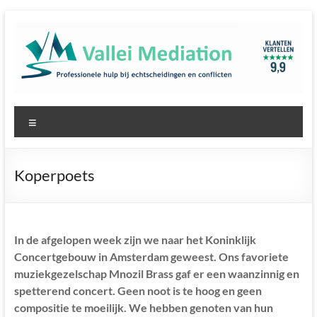
Ga
naar
de
inhoud
Professionele
Menu
hulp
bij
Koperpoets
echtscheidingen
en
conflicten
In de afgelopen week zijn we naar het Koninklijk
Concertgebouw in Amsterdam geweest. Ons favoriete
–
muziekgezelschap Mnozil Brass gaf er een waanzinnig en
spetterend concert. Geen noot is te hoog en geen
Vallei
compositie te moeilijk. We hebben genoten van hun