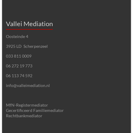
Vallei Mediation
Oosteinde 4
3925 LD Scherpenzeel
033 811 0009
06 272 19 773
06 113 74 592
info@valleimediation.nl
MfN-Registermediator
Gecertificeerd Familiemediator
Rechtbankmediator