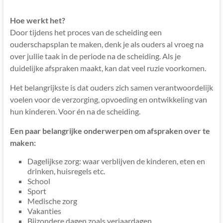
Mediation
Hoe werkt het?
Een
Door tijdens het proces van de scheiding een
kleine,
ouderschapsplan te maken, denk je als ouders al vroeg na
enthousiaste
over jullie taak in de periode na de scheiding. Als je
en
duidelijke afspraken maakt, kan dat veel ruzie voorkomen.
flexibele
praktijk
Het belangrijkste is dat ouders zich samen verantwoordelijk
in
voelen voor de verzorging, opvoeding en ontwikkeling van
het
hun kinderen. Voor én na de scheiding.
hart
Een paar belangrijke onderwerpen om afspraken over te
van
maken:
Nederland,
gespecialiseerd
Dagelijkse zorg: waar verblijven de kinderen, eten en
in
drinken, huisregels etc.
complete
School
Sport
echtscheidingen
Medische zorg
–
Vakanties
extra
Bijzondere dagen zoals verjaardagen