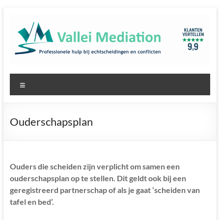
Ga
naar
de
inhoud
Professionele
Menu
hulp
bij
Ouderschapsplan
echtscheidingen
en
conflicten
Ouders die scheiden zijn verplicht om samen een
ouderschapsplan op te stellen. Dit geldt ook bij een
–
geregistreerd partnerschap of als je gaat ‘scheiden van
tafel en bed’.
Vallei