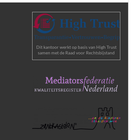
Dit kantoor werkt op basis van High Trust
samen met de Raad voor Rechtsbijstand