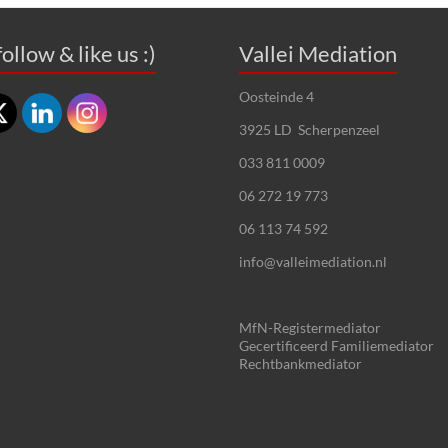
ollow & like us :)
Vallei Mediation
Oosteinde 4
3925 LD Scherpenzeel
033 811 0009
06 272 19 773
06 113 74 592
info@valleimediation.nl
MfN-Registermediator
Gecertificeerd Familiemediator
Rechtbankmediator