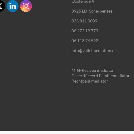
Oosteinde 4
3925 LD Scherpenzeel
033 811 0009
06 272 19 773
06 113 74 592
info@valleimediation.nl
MfN-Registermediator
Gecertificeerd Familiemediator
Rechtbankmediator