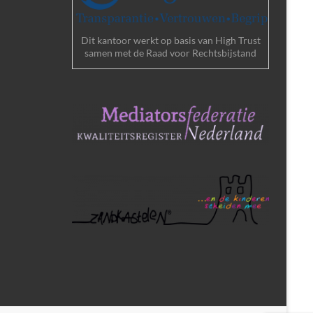
Dit kantoor werkt op basis van High Trust
samen met de Raad voor Rechtsbijstand